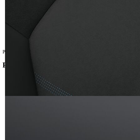
Předváděcí vůz
Podrobnosti o vozidle