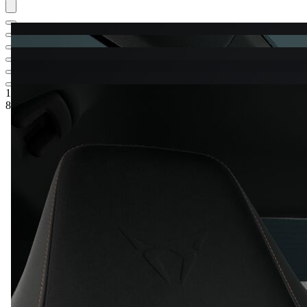
1 089 900 Kč
1
Ceníková cena
849 900 Kč
5