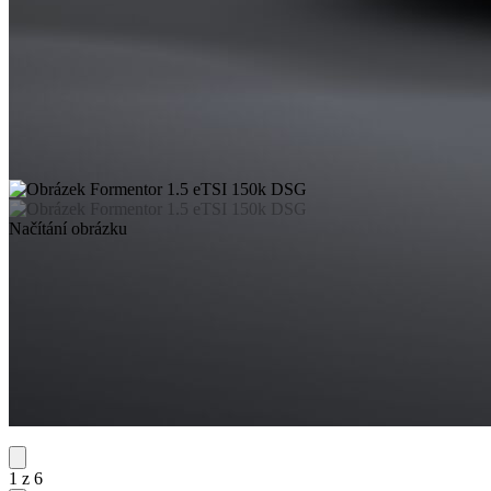
Načítání obrázku
1 z 6